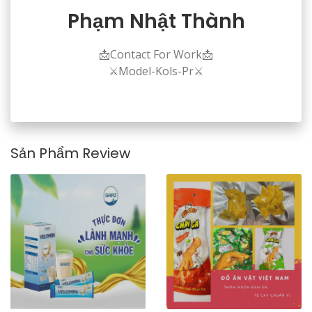
Phạm Nhật Thành
📩Contact For Work📩
⚔️Model-Kols-Pr⚔️
Sản Phẩm Review