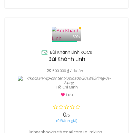
80%
Bùi Khánh Linh KOCs
Bùi Khánh Linh
500.000 ₫ / dự án
Hồ Chí Minh
Lưu
0
/5
(0 Đánh giá)
linhnehbooking@gmail.com ig: imklinh_