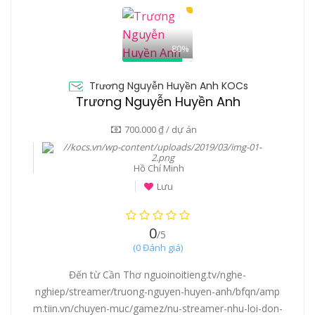
80%
Trương Nguyễn Huyền Anh KOCs
Trương Nguyễn Huyền Anh
700.000 ₫ / dự án
Hồ Chí Minh
Lưu
0
/5
(0 Đánh giá)
Đến từ Cần Thơ nguoinoitieng.tv/nghe-
nghiep/streamer/truong-nguyen-huyen-anh/bfqn/amp
m.tiin.vn/chuyen-muc/gamez/nu-streamer-nhu-loi-don-