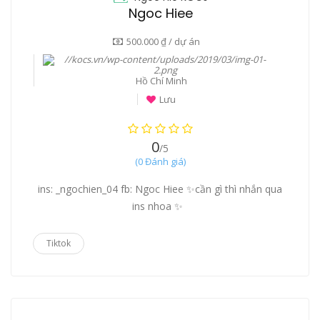
Ngoc Hiee
500.000 ₫ / dự án
Hồ Chí Minh
Lưu
0
/5
(0 Đánh giá)
ins: _ngochien_04 fb: Ngoc Hiee ✨cần gì thì nhắn qua
ins nhoa ✨
Tiktok