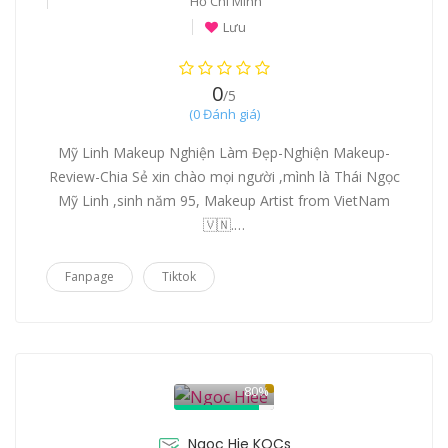
Hồ Chí Minh
Lưu
0
/5
(0 Đánh giá)
Mỹ Linh Makeup Nghiện Làm Đẹp-Nghiện Makeup-
Review-Chia Sẻ xin chào mọi người ,mình là Thái Ngọc
Mỹ Linh ,sinh năm 95, Makeup Artist from VietNam
🇻🇳.…
Fanpage
Tiktok
80%
Ngoc Hie KOCs