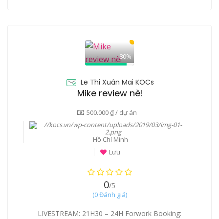
80%
Le Thi Xuân Mai KOCs
Mike review nè!
500.000 ₫ / dự án
Hồ Chí Minh
Lưu
0
/5
(0 Đánh giá)
LIVESTREAM: 21H30 – 24H Forwork Booking: