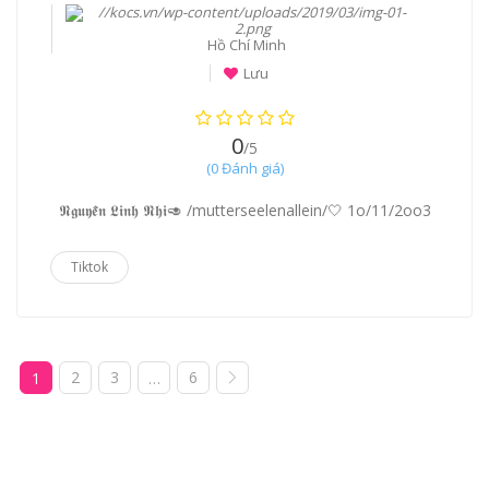
Hồ Chí Minh
Lưu
0
/5
(0 Đánh giá)
𝕹𝖌𝖚𝖞𝖊̂̃𝖓 𝕷𝖎𝖓𝖍 𝕹𝖍𝖎🥑 /mutterseelenallein/🤍 1o/11/2oo3
Tiktok
2
3
6
1
…