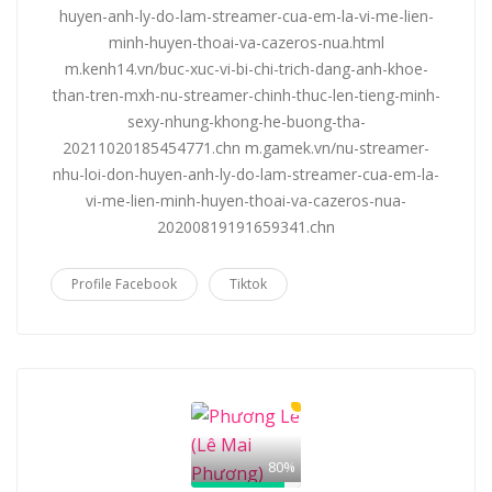
huyen-anh-ly-do-lam-streamer-cua-em-la-vi-me-lien-
minh-huyen-thoai-va-cazeros-nua.html
m.kenh14.vn/buc-xuc-vi-bi-chi-trich-dang-anh-khoe-
than-tren-mxh-nu-streamer-chinh-thuc-len-tieng-minh-
sexy-nhung-khong-he-buong-tha-
20211020185454771.chn m.gamek.vn/nu-streamer-
nhu-loi-don-huyen-anh-ly-do-lam-streamer-cua-em-la-
vi-me-lien-minh-huyen-thoai-va-cazeros-nua-
20200819191659341.chn
Profile Facebook
Tiktok
80%