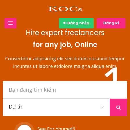
Đăng nhập
Đăng kí
Hire expert freelancers
for any job, Online
Consectetur adipisicing elit sed dotem eiusmod tempor
incuntes ut labore etdolore maigna aliqua enim.
Dự án
See For Yourself!