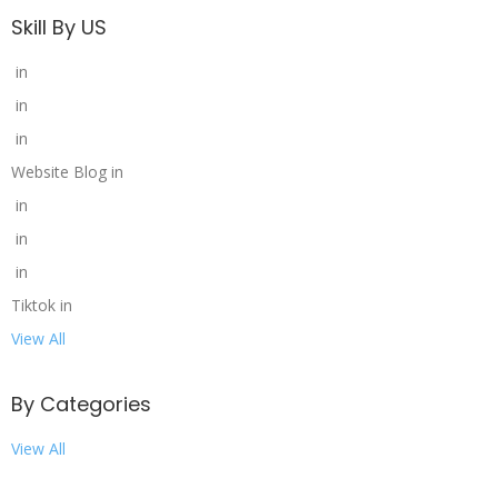
Skill By US
in
in
in
Website Blog in
in
in
in
Tiktok in
View All
By Categories
View All