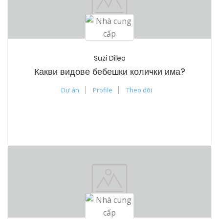
Suzi Dileo
Какви видове бебешки колички има?
Dự án
Profile
Theo dõi