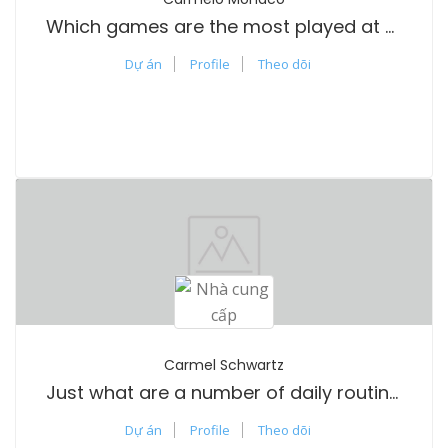
Which games are the most played at online casinos?
Dự án
Profile
Theo dõi
Carmel Schwartz
Just what are a number of daily routines to maintain good health?
Dự án
Profile
Theo dõi