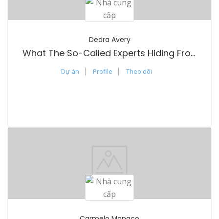
Dedra Avery
What The So-Called Experts Hiding From You About THC Vape Pen
Dự án
Profile
Theo dõi
Carmelo Monaco