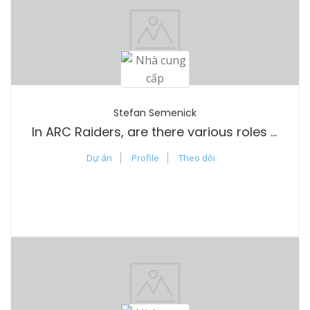
Stefan Semenick
In ARC Raiders, are there various roles or classes?
Dự án
Profile
Theo dõi