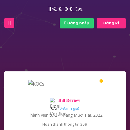
Đăng nhập
Đăng kí
𝐁𝐢𝐥𝐥 𝐑𝐞𝐯𝐢𝐞𝐰
0/
5
(0 Đánh giá)
Thành viên từ 27 Tháng Mười Hai, 2022
Hoàn thành thông tin
30%