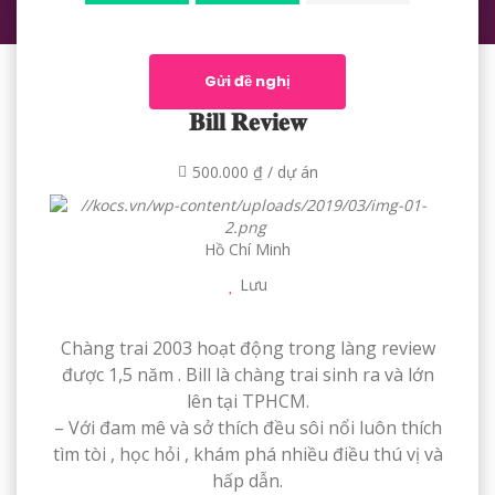
Gửi đề nghị
𝐁𝐢𝐥𝐥 𝐑𝐞𝐯𝐢𝐞𝐰
500.000 ₫ / dự án
Hồ Chí Minh
Lưu
Chàng trai 2003 hoạt động trong làng review
được 1,5 năm . Bill là chàng trai sinh ra và lớn
lên tại TPHCM.
– Với đam mê và sở thích đều sôi nổi luôn thích
tìm tòi , học hỏi , khám phá nhiều điều thú vị và
hấp dẫn.