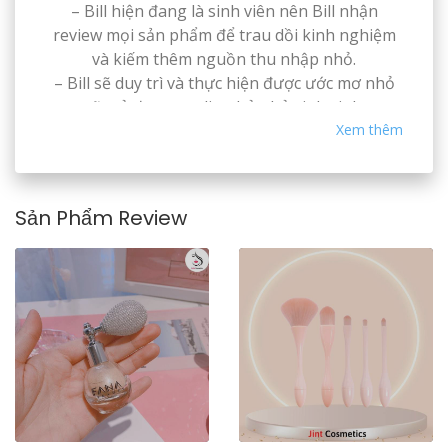
– Bill hiện đang là sinh viên nên Bill nhận
review mọi sản phẩm để trau dồi kinh nghiệm
và kiếm thêm nguồn thu nhập nhỏ.
– Bill sẽ duy trì và thực hiện được ước mơ nhỏ
sẽ mở được studio nhỏ nhỏ xinh xinh.
– Cảm ơn mọi người , các brand lớn nhỏ , toàn
Xem thêm
thể anh chị chỉ shop đã hỗ trợ và booking em
làm review về sản phẩm ạ. Nếu trong các clip
review có điều chi chưa thu hút mong mọi
Sản Phẩm Review
người bỏ qua.